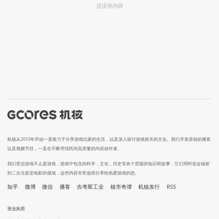
还没有内容
机核从2010年开始一直致力于分享游戏玩家的生活，以及深入探讨游戏相关的文化。我们开发原创的播客
以及视频节目，一直在不断寻找民间高质量的内容创作者。
我们坚信游戏不止是游戏，游戏中包含的科学，文化，历史等各个层面的知识和故事，它们同时也会辐射
到二次元甚至电影的领域，这些内容非常值得分享给热爱游戏的您。
知乎
微博
微信
播客
吉考斯工业
核市奇谭
机核发行
RSS
营业执照