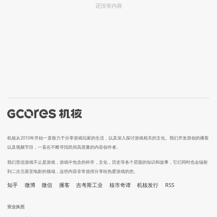
还没有内容
机核从2010年开始一直致力于分享游戏玩家的生活，以及深入探讨游戏相关的文化。我们开发原创的播客
以及视频节目，一直在不断寻找民间高质量的内容创作者。
我们坚信游戏不止是游戏，游戏中包含的科学，文化，历史等各个层面的知识和故事，它们同时也会辐射
到二次元甚至电影的领域，这些内容非常值得分享给热爱游戏的您。
知乎
微博
微信
播客
吉考斯工业
核市奇谭
机核发行
RSS
营业执照