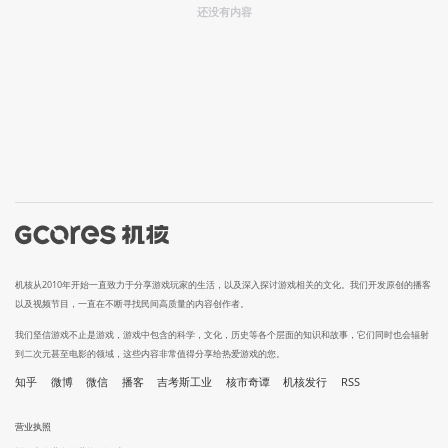
还没有内容
机核从2010年开始一直致力于分享游戏玩家的生活，以及深入探讨游戏相关的文化。我们开发原创的播客
以及视频节目，一直在不断寻找民间高质量的内容创作者。
我们坚信游戏不止是游戏，游戏中包含的科学，文化，历史等各个层面的知识和故事，它们同时也会辐射
到二次元甚至电影的领域，这些内容非常值得分享给热爱游戏的您。
知乎
微博
微信
播客
吉考斯工业
核市奇谭
机核发行
RSS
营业执照