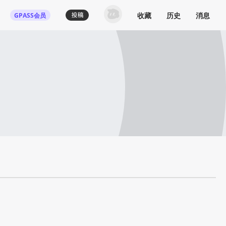
收藏
历史
消息
GPASS会员