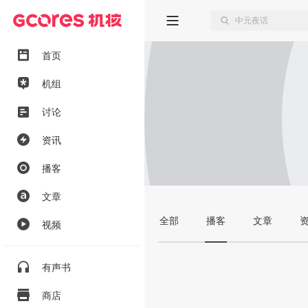
首页
机组
讨论
资讯
播客
文章
全部
播客
文章
视频
有声书
商店