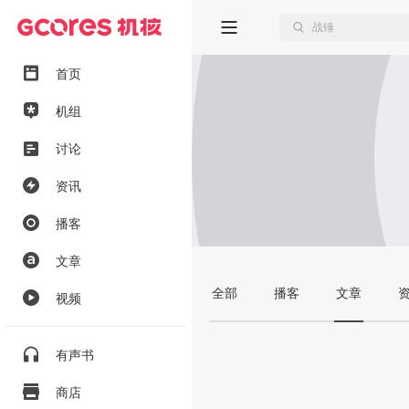
首页
机组
讨论
资讯
播客
文章
全部
播客
文章
视频
有声书
商店