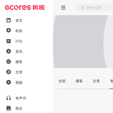
首页
机组
讨论
资讯
播客
文章
全部
播客
文章
视频
有声书
商店