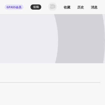
收藏
历史
消息
GPASS会员