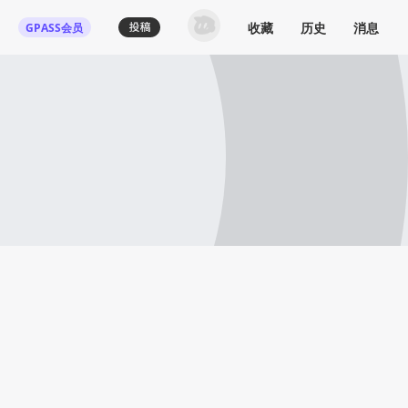
收藏
历史
消息
GPASS会员