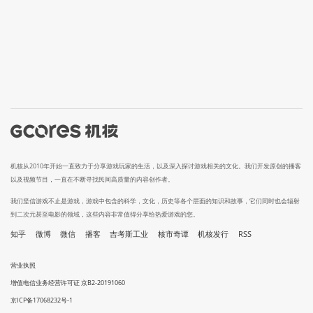
机核从2010年开始一直致力于分享游戏玩家的生活，以及深入探讨游戏相关的文化。我们开发原创的播客
以及视频节目，一直在不断寻找民间高质量的内容创作者。
我们坚信游戏不止是游戏，游戏中包含的科学，文化，历史等各个层面的知识和故事，它们同时也会辐射
到二次元甚至电影的领域，这些内容非常值得分享给热爱游戏的您。
知乎
微博
微信
播客
吉考斯工业
核市奇谭
机核发行
RSS
营业执照
增值电信业务经营许可证 京B2-20191060
京ICP备17068232号-1