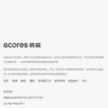
机核从2010年开始一直致力于分享游戏玩家的生活，以及深入探讨游戏相关的文化。我们开发原创的播客
以及视频节目，一直在不断寻找民间高质量的内容创作者。
我们坚信游戏不止是游戏，游戏中包含的科学，文化，历史等各个层面的知识和故事，它们同时也会辐射
到二次元甚至电影的领域，这些内容非常值得分享给热爱游戏的您。
知乎
微博
微信
播客
吉考斯工业
核市奇谭
机核发行
RSS
营业执照
增值电信业务经营许可证 京B2-20191060
京ICP备17068232号-1