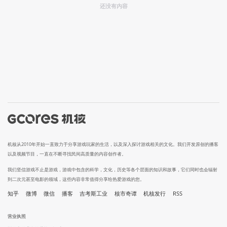
还没有内容
机核从2010年开始一直致力于分享游戏玩家的生活，以及深入探讨游戏相关的文化。我们开发原创的播客
以及视频节目，一直在不断寻找民间高质量的内容创作者。
我们坚信游戏不止是游戏，游戏中包含的科学，文化，历史等各个层面的知识和故事，它们同时也会辐射
到二次元甚至电影的领域，这些内容非常值得分享给热爱游戏的您。
知乎
微博
微信
播客
吉考斯工业
核市奇谭
机核发行
RSS
营业执照