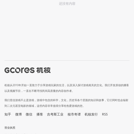
还没有内容
机核从2010年开始一直致力于分享游戏玩家的生活，以及深入探讨游戏相关的文化。我们开发原创的播客
以及视频节目，一直在不断寻找民间高质量的内容创作者。
我们坚信游戏不止是游戏，游戏中包含的科学，文化，历史等各个层面的知识和故事，它们同时也会辐射
到二次元甚至电影的领域，这些内容非常值得分享给热爱游戏的您。
知乎
微博
微信
播客
吉考斯工业
核市奇谭
机核发行
RSS
营业执照