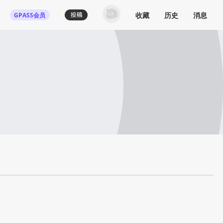
收藏
历史
消息
GPASS会员