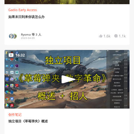
Gadio Early Access
如果末日到来你该怎么办
Ryoma 等 3 人
1.6k
1.1k
2023-04-09
16:32
创作笔记
独立项目《草莓弹夹》概述