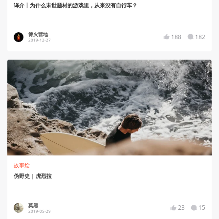
译介丨为什么末世题材的游戏里，从来没有自行车？
篝火营地
188
182
2019-12-27
故事烩
伪野史 | 虎烈拉
莫黑
23
15
2019-05-29