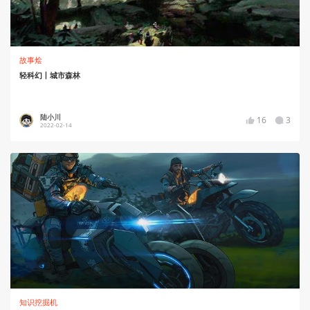
故事烩
轻科幻丨城市森林
陆小川
16
3
2022-02-14
知识挖掘机