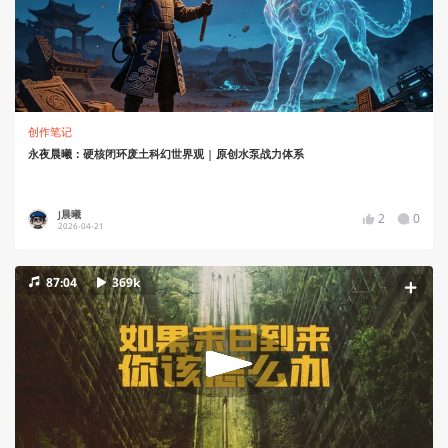
创作笔记
永夜晨曦：硬核闭环废土科幻世界观 | 原创水泵战力体系
J晨曦
2
0
2026-04-21
87:04
369k