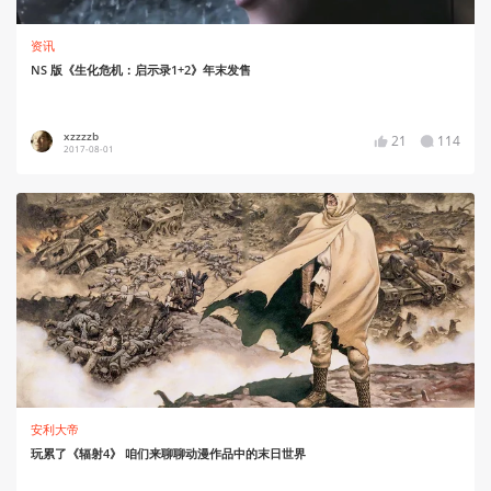
资讯
NS 版《生化危机：启示录1+2》年末发售
xzzzzb
21
114
2017-08-01
安利大帝
玩累了《辐射4》 咱们来聊聊动漫作品中的末日世界