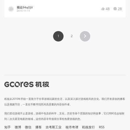
核众94qOJV
48
28
2015-11-11
1
2
机核从2010年开始一直致力于分享游戏玩家的生活，以及深入探讨游戏相关的文化。我们开发原创的播客
以及视频节目，一直在不断寻找民间高质量的内容创作者。
我们坚信游戏不止是游戏，游戏中包含的科学，文化，历史等各个层面的知识和故事，它们同时也会辐射
到二次元甚至电影的领域，这些内容非常值得分享给热爱游戏的您。
知乎
微博
微信
播客
吉考斯工业
核市奇谭
机核发行
RSS