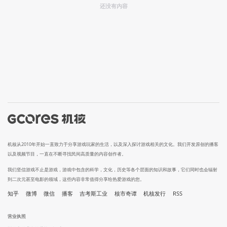
还没有内容
机核从2010年开始一直致力于分享游戏玩家的生活，以及深入探讨游戏相关的文化。我们开发原创的播客
以及视频节目，一直在不断寻找民间高质量的内容创作者。
我们坚信游戏不止是游戏，游戏中包含的科学，文化，历史等各个层面的知识和故事，它们同时也会辐射
到二次元甚至电影的领域，这些内容非常值得分享给热爱游戏的您。
知乎
微博
微信
播客
吉考斯工业
核市奇谭
机核发行
RSS
营业执照