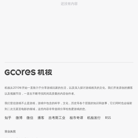
还没有内容
机核从2010年开始一直致力于分享游戏玩家的生活，以及深入探讨游戏相关的文化。我们开发原创的播客
以及视频节目，一直在不断寻找民间高质量的内容创作者。
我们坚信游戏不止是游戏，游戏中包含的科学，文化，历史等各个层面的知识和故事，它们同时也会辐射
到二次元甚至电影的领域，这些内容非常值得分享给热爱游戏的您。
知乎
微博
微信
播客
吉考斯工业
核市奇谭
机核发行
RSS
营业执照