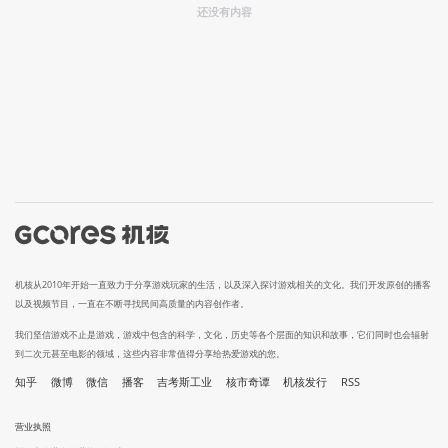
还没有内容
机核从2010年开始一直致力于分享游戏玩家的生活，以及深入探讨游戏相关的文化。我们开发原创的播客
以及视频节目，一直在不断寻找民间高质量的内容创作者。
我们坚信游戏不止是游戏，游戏中包含的科学，文化，历史等各个层面的知识和故事，它们同时也会辐射
到二次元甚至电影的领域，这些内容非常值得分享给热爱游戏的您。
知乎
微博
微信
播客
吉考斯工业
核市奇谭
机核发行
RSS
营业执照