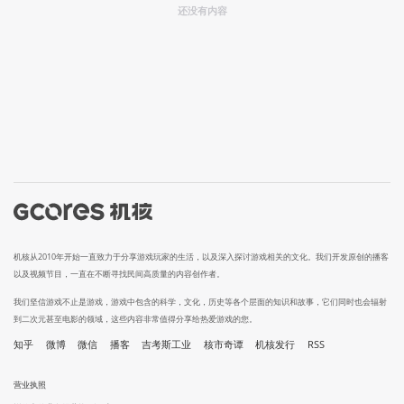
还没有内容
机核从2010年开始一直致力于分享游戏玩家的生活，以及深入探讨游戏相关的文化。我们开发原创的播客
以及视频节目，一直在不断寻找民间高质量的内容创作者。
我们坚信游戏不止是游戏，游戏中包含的科学，文化，历史等各个层面的知识和故事，它们同时也会辐射
到二次元甚至电影的领域，这些内容非常值得分享给热爱游戏的您。
知乎
微博
微信
播客
吉考斯工业
核市奇谭
机核发行
RSS
营业执照