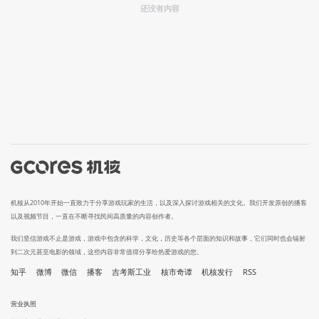
还没有内容
机核从2010年开始一直致力于分享游戏玩家的生活，以及深入探讨游戏相关的文化。我们开发原创的播客
以及视频节目，一直在不断寻找民间高质量的内容创作者。
我们坚信游戏不止是游戏，游戏中包含的科学，文化，历史等各个层面的知识和故事，它们同时也会辐射
到二次元甚至电影的领域，这些内容非常值得分享给热爱游戏的您。
知乎
微博
微信
播客
吉考斯工业
核市奇谭
机核发行
RSS
营业执照