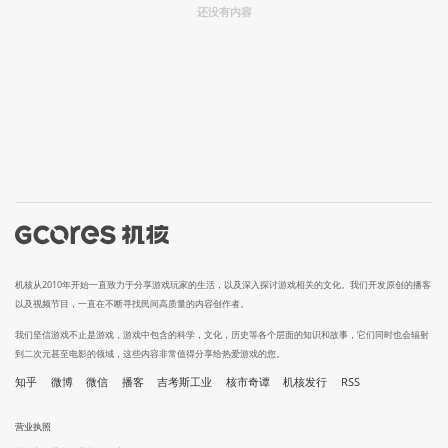
还没有内容
机核从2010年开始一直致力于分享游戏玩家的生活，以及深入探讨游戏相关的文化。我们开发原创的播客
以及视频节目，一直在不断寻找民间高质量的内容创作者。
我们坚信游戏不止是游戏，游戏中包含的科学，文化，历史等各个层面的知识和故事，它们同时也会辐射
到二次元甚至电影的领域，这些内容非常值得分享给热爱游戏的您。
知乎
微博
微信
播客
吉考斯工业
核市奇谭
机核发行
RSS
营业执照