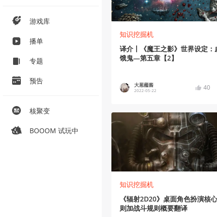
游戏库
知识挖掘机
播单
译介丨《魔王之影》世界设定：
饿鬼—第五章【2】
专题
预告
大葱蘸酱
40
2022-05-22
核聚变
BOOOM 试玩中
知识挖掘机
《辐射2D20》桌面角色扮演核
则加战斗规则概要翻译