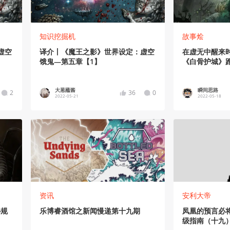
知识挖掘机
故事烩
虚空
译介丨《魔王之影》世界设定：虚空
在虚无中醒来
饿鬼—第五章【1】
《白骨护城》
大葱蘸酱
瞬间思路
2
36
0
2022-05-21
2022-05-18
资讯
安利大帝
心规
乐博睿酒馆之新闻慢递第十九期
凤凰的预言必
级指南（十九