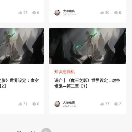
大葱蘸酱
57
6
36
0
2022-05-04
知识挖掘机
之影》世界设定：虚空
译介丨《魔王之影》世界设定：虚空
2】
饿鬼—第二章【1】
大葱蘸酱
31
0
37
2
2022-04-23