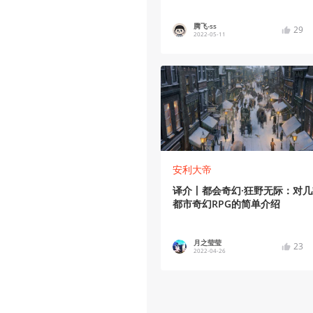
腾飞-ss
29
2022-05-11
安利大帝
译介丨都会奇幻·狂野无际：对几
都市奇幻RPG的简单介绍
月之莹莹
23
2022-04-26