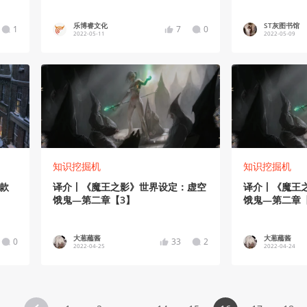
乐博睿文化
ST灰图书馆
1
7
0
2022-05-11
2022-05-09
知识挖掘机
知识挖掘机
款
译介丨《魔王之影》世界设定：虚空
译介丨《魔王
饿鬼—第二章【3】
饿鬼—第二章【
大葱蘸酱
大葱蘸酱
0
33
2
2022-04-25
2022-04-24