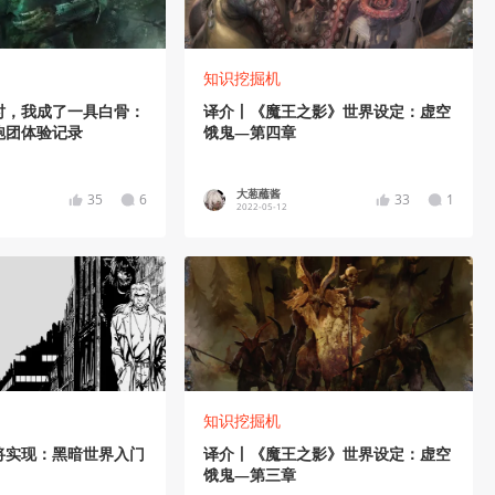
知识挖掘机
时，我成了一具白骨：
译介丨《魔王之影》世界设定：虚空
跑团体验记录
饿鬼—第四章
大葱蘸酱
35
6
33
1
2022-05-12
知识挖掘机
将实现：黑暗世界入门
译介丨《魔王之影》世界设定：虚空
）
饿鬼—第三章