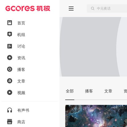
首页
机组
讨论
资讯
播客
文章
全部
播客
文章
视频
有声书
商店