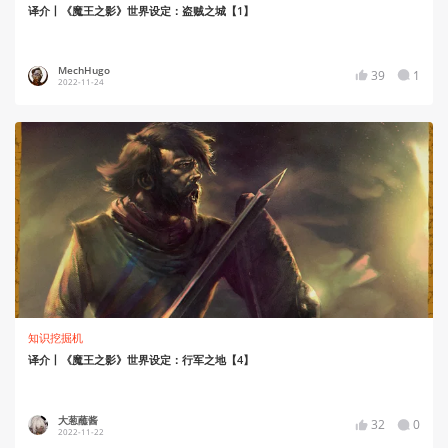
译介丨《魔王之影》世界设定：盗贼之城【1】
MechHugo
39
1
2022-11-24
知识挖掘机
译介丨《魔王之影》世界设定：行军之地【4】
大葱蘸酱
32
0
2022-11-22