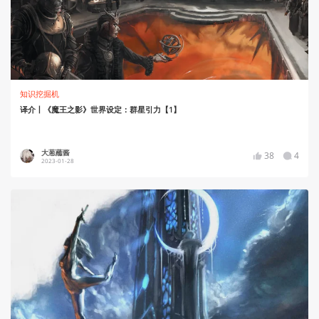
知识挖掘机
译介丨《魔王之影》世界设定：群星引力【1】
大葱蘸酱
38
4
2023-01-28