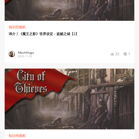
知识挖掘机
译介丨《魔王之影》世界设定：盗贼之城【2】
MechHugo
32
1
2022-11-25
知识挖掘机