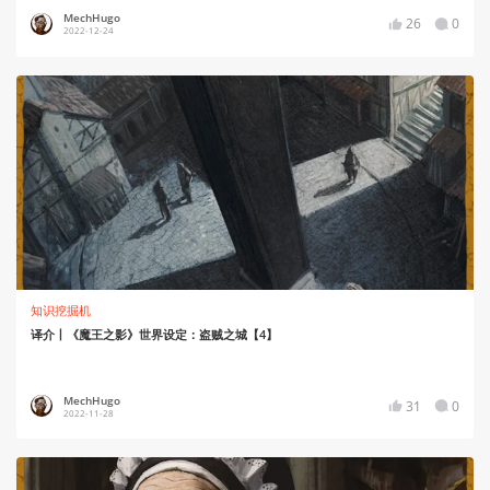
MechHugo
26
0
2022-12-24
知识挖掘机
译介丨《魔王之影》世界设定：盗贼之城【4】
MechHugo
31
0
2022-11-28