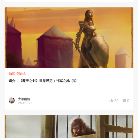
知识挖掘机
译介丨《魔王之影》世界设定：行军之地【3】
大葱蘸酱
29
0
2022-11-21