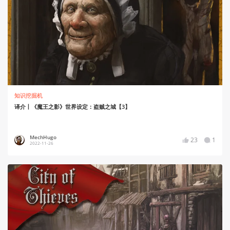
知识挖掘机
译介丨《魔王之影》世界设定：盗贼之城【3】
MechHugo
23
1
2022-11-26