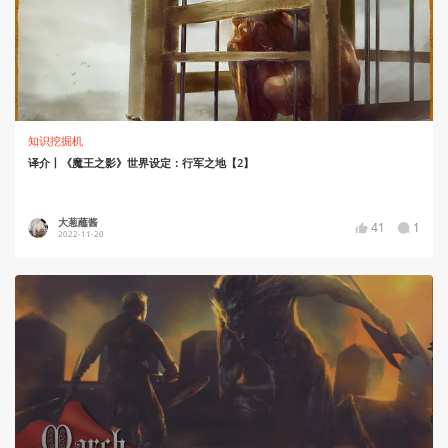
知识挖掘机
译介丨《魔王之影》世界设定：行军之地【2】
大葱蘸酱
41
1
2022-11-20