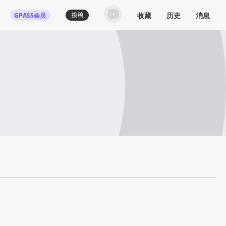
收藏
历史
消息
GPASS会员