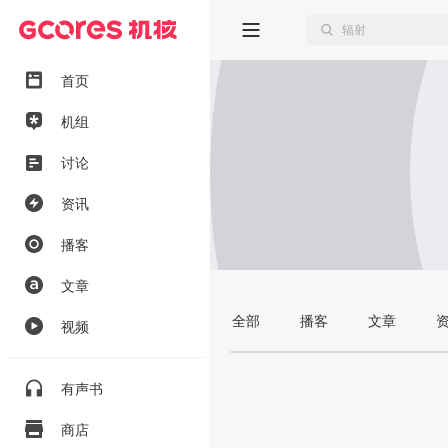
首页
机组
讨论
资讯
播客
文章
全部
播客
文章
视频
有声书
商店