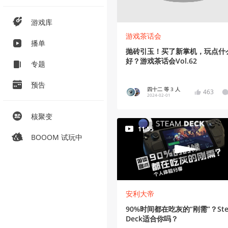
游戏库
游戏茶话会
播单
抛砖引玉！买了新掌机，玩点什
好？游戏茶话会Vol.62
专题
预告
四十二 等 3 人
463
2024-02-01
核聚变
11:55
BOOOM 试玩中
安利大帝
90%时间都在吃灰的“刚需”？Ste
Deck适合你吗？