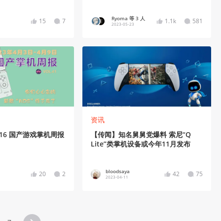
Ryoma 等 3 人
15
7
1.1k
581
2023-05-23
资讯
掌机周报
【传闻】知名舅舅党爆料 索尼“Q
Lite”类掌机设备或今年11月发布
bloodsaya
20
2
42
75
2023-04-11