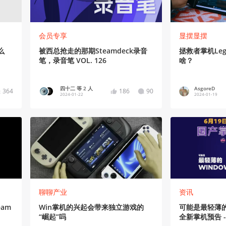
会员专享
显摆显摆
么
被西总抢走的那期Steamdeck录音
拯救者掌机Leg
笔，录音笔 VOL. 126
啥？
四十二 等 2 人
AsgoreD
364
186
90
2024-01-22
2024-01-19
聊聊产业
资讯
am
Win掌机的兴起会带来独立游戏的
可能是最轻薄的
“崛起”吗
全新掌机预告 