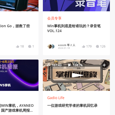
会员专享
ion Go，拯救了些
Win掌机到底是给谁玩的？录音笔
VOL.124
xzzzzb 等 2 人
18
1
179
126
2024-01-18
107:43
138.7k
Gadio Life
WIN掌机，AYANEO
一位游戏研究学者的掌机回忆录
- 国产游戏掌机周报