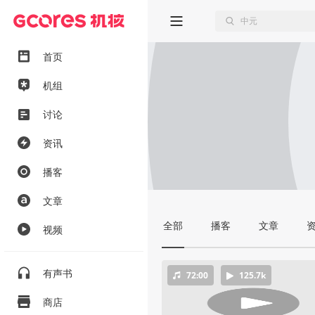
首页
机组
讨论
资讯
播客
文章
全部
播客
文章
视频
有声书
72:00
125.7k
商店