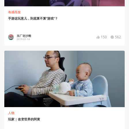
有感而发
手游这玩意儿，到底算不算“游戏”？
东厂老沙雕
150
562
2019-01-14
人物
玩家 | 改变世界的阿黄