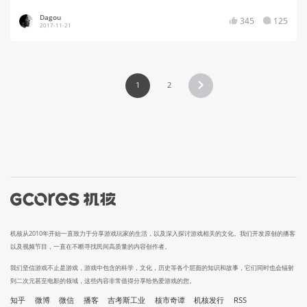
Dagou
345
125
2017-11-21
1
2
机核从2010年开始一直致力于分享游戏玩家的生活，以及深入探讨游戏相关的文化。我们开发原创的播客
以及视频节目，一直在不断寻找民间高质量的内容创作者。
我们坚信游戏不止是游戏，游戏中包含的科学，文化，历史等各个层面的知识和故事，它们同时也会辐射
到二次元甚至电影的领域，这些内容非常值得分享给热爱游戏的您。
知乎
微博
微信
播客
吉考斯工业
核市奇谭
机核发行
RSS