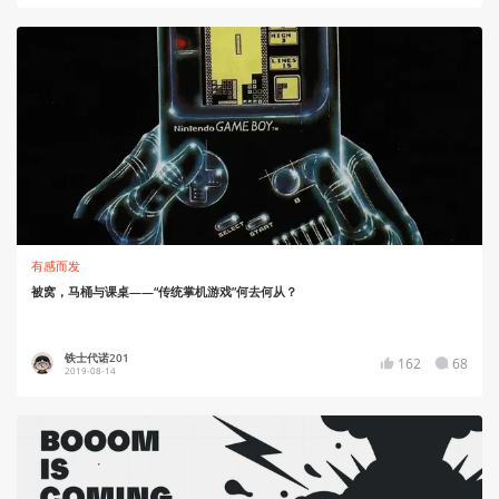
有感而发
被窝，马桶与课桌——“传统掌机游戏”何去何从？
铁士代诺201
162
68
2019-08-14