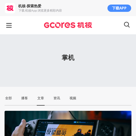
机核-探索热爱
下载APP
下载 机核App 浏览更多精彩内容
掌机
全部
播客
文章
资讯
视频