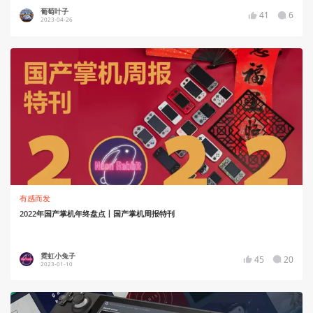
葡萄叶子
41
6
2023-04-26
有感而发
2022年国产掌机年终盘点丨国产掌机周报特刊
霓虹小兔子
45
20
2023-01-10