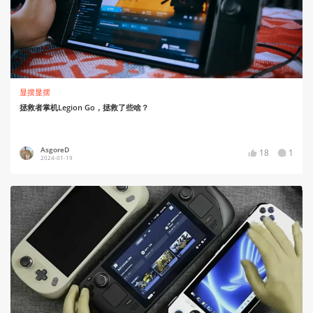
显摆显摆
拯救者掌机Legion Go，拯救了些啥？
AsgoreD
18
1
2024-01-19