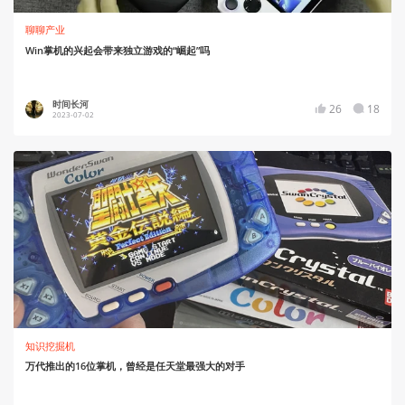
聊聊产业
Win掌机的兴起会带来独立游戏的“崛起”吗
时间长河
26
18
2023-07-02
知识挖掘机
万代推出的16位掌机，曾经是任天堂最强大的对手