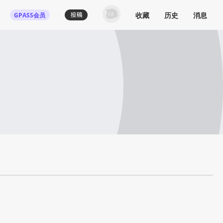
收藏
历史
消息
GPASS会员