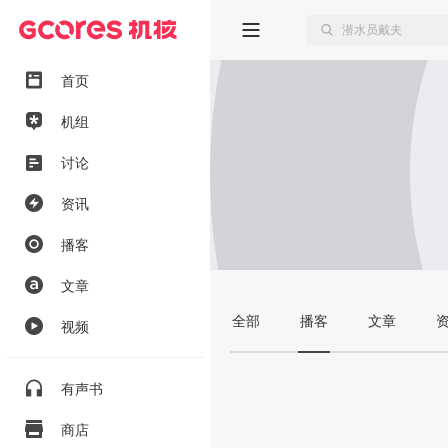
首页
机组
讨论
资讯
播客
文章
全部
播客
文章
视频
有声书
商店