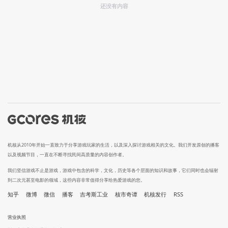
还没有内容
机核从2010年开始一直致力于分享游戏玩家的生活，以及深入探讨游戏相关的文化。我们开发原创的播客
以及视频节目，一直在不断寻找民间高质量的内容创作者。
我们坚信游戏不止是游戏，游戏中包含的科学，文化，历史等各个层面的知识和故事，它们同时也会辐射
到二次元甚至电影的领域，这些内容非常值得分享给热爱游戏的您。
知乎
微博
微信
播客
吉考斯工业
核市奇谭
机核发行
RSS
营业执照