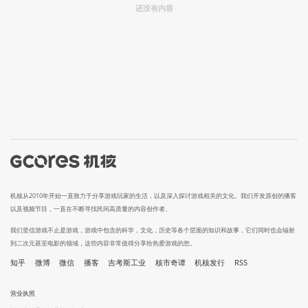
还没有内容
机核从2010年开始一直致力于分享游戏玩家的生活，以及深入探讨游戏相关的文化。我们开发原创的播客
以及视频节目，一直在不断寻找民间高质量的内容创作者。
我们坚信游戏不止是游戏，游戏中包含的科学，文化，历史等各个层面的知识和故事，它们同时也会辐射
到二次元甚至电影的领域，这些内容非常值得分享给热爱游戏的您。
知乎
微博
微信
播客
吉考斯工业
核市奇谭
机核发行
RSS
营业执照