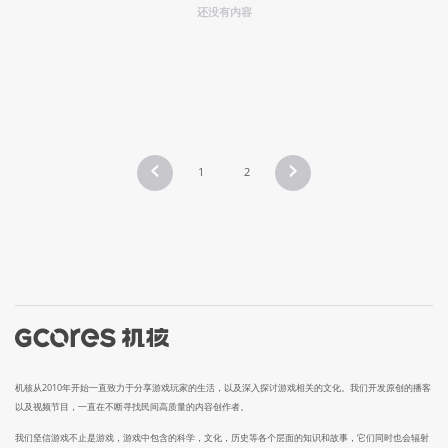
还没有内容
1
2
机核从2010年开始一直致力于分享游戏玩家的生活，以及深入探讨游戏相关的文化。我们开发原创的播客
以及视频节目，一直在不断寻找民间高质量的内容创作者。
我们坚信游戏不止是游戏，游戏中包含的科学，文化，历史等各个层面的知识和故事，它们同时也会辐射