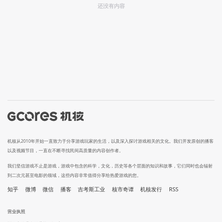
还没有内容
机核从2010年开始一直致力于分享游戏玩家的生活，以及深入探讨游戏相关的文化。我们开发原创的播客
以及视频节目，一直在不断寻找民间高质量的内容创作者。
我们坚信游戏不止是游戏，游戏中包含的科学，文化，历史等各个层面的知识和故事，它们同时也会辐射
到二次元甚至电影的领域，这些内容非常值得分享给热爱游戏的您。
知乎
微博
微信
播客
吉考斯工业
核市奇谭
机核发行
RSS
营业执照