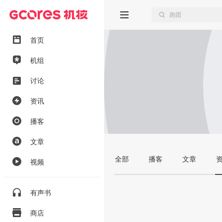
首页
机组
讨论
资讯
播客
文章
全部
播客
文章
视频
有声书
商店