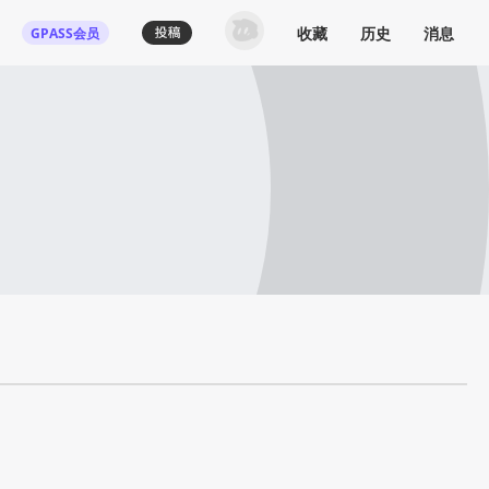
收藏
历史
消息
GPASS会员