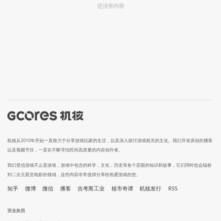
还没有内容
机核从2010年开始一直致力于分享游戏玩家的生活，以及深入探讨游戏相关的文化。我们开发原创的播客
以及视频节目，一直在不断寻找民间高质量的内容创作者。
我们坚信游戏不止是游戏，游戏中包含的科学，文化，历史等各个层面的知识和故事，它们同时也会辐射
到二次元甚至电影的领域，这些内容非常值得分享给热爱游戏的您。
知乎
微博
微信
播客
吉考斯工业
核市奇谭
机核发行
RSS
营业执照