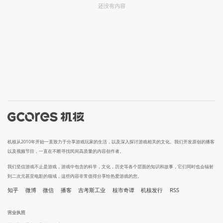
还没有内容
机核从2010年开始一直致力于分享游戏玩家的生活，以及深入探讨游戏相关的文化。我们开发原创的播客
以及视频节目，一直在不断寻找民间高质量的内容创作者。
我们坚信游戏不止是游戏，游戏中包含的科学，文化，历史等各个层面的知识和故事，它们同时也会辐射
到二次元甚至电影的领域，这些内容非常值得分享给热爱游戏的您。
知乎
微博
微信
播客
吉考斯工业
核市奇谭
机核发行
RSS
营业执照