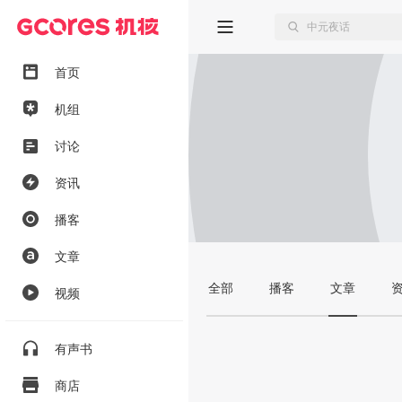
首页
机组
讨论
资讯
播客
文章
全部
播客
文章
视频
有声书
商店