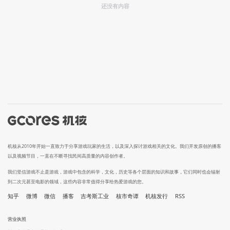
还没有内容
机核从2010年开始一直致力于分享游戏玩家的生活，以及深入探讨游戏相关的文化。我们开发原创的播客
以及视频节目，一直在不断寻找民间高质量的内容创作者。
我们坚信游戏不止是游戏，游戏中包含的科学，文化，历史等各个层面的知识和故事，它们同时也会辐射
到二次元甚至电影的领域，这些内容非常值得分享给热爱游戏的您。
知乎
微博
微信
播客
吉考斯工业
核市奇谭
机核发行
RSS
营业执照