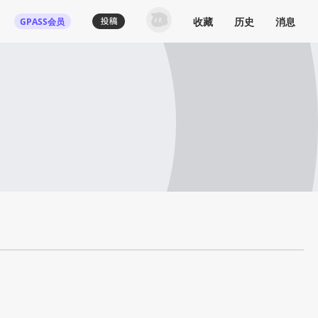
收藏
历史
消息
GPASS会员