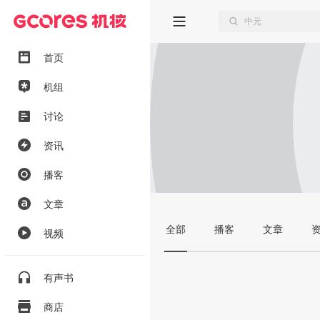
首页
机组
讨论
资讯
播客
文章
全部
播客
文章
视频
有声书
商店