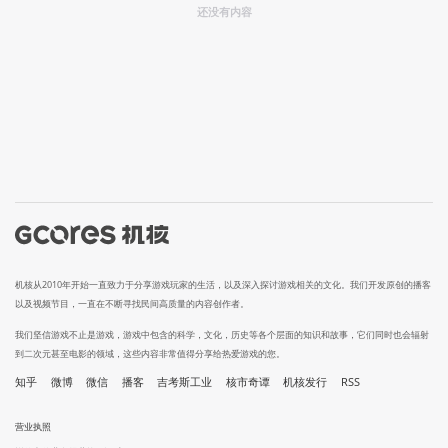
还没有内容
机核从2010年开始一直致力于分享游戏玩家的生活，以及深入探讨游戏相关的文化。我们开发原创的播客
以及视频节目，一直在不断寻找民间高质量的内容创作者。
我们坚信游戏不止是游戏，游戏中包含的科学，文化，历史等各个层面的知识和故事，它们同时也会辐射
到二次元甚至电影的领域，这些内容非常值得分享给热爱游戏的您。
知乎
微博
微信
播客
吉考斯工业
核市奇谭
机核发行
RSS
营业执照