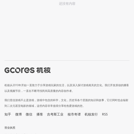
还没有内容
机核从2010年开始一直致力于分享游戏玩家的生活，以及深入探讨游戏相关的文化。我们开发原创的播客
以及视频节目，一直在不断寻找民间高质量的内容创作者。
我们坚信游戏不止是游戏，游戏中包含的科学，文化，历史等各个层面的知识和故事，它们同时也会辐射
到二次元甚至电影的领域，这些内容非常值得分享给热爱游戏的您。
知乎
微博
微信
播客
吉考斯工业
核市奇谭
机核发行
RSS
营业执照