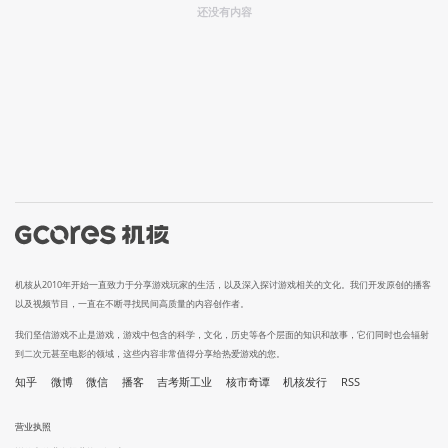
还没有内容
机核从2010年开始一直致力于分享游戏玩家的生活，以及深入探讨游戏相关的文化。我们开发原创的播客
以及视频节目，一直在不断寻找民间高质量的内容创作者。
我们坚信游戏不止是游戏，游戏中包含的科学，文化，历史等各个层面的知识和故事，它们同时也会辐射
到二次元甚至电影的领域，这些内容非常值得分享给热爱游戏的您。
知乎
微博
微信
播客
吉考斯工业
核市奇谭
机核发行
RSS
营业执照