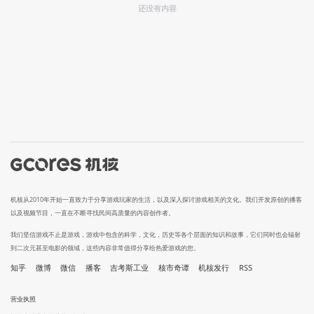
还没有内容
机核从2010年开始一直致力于分享游戏玩家的生活，以及深入探讨游戏相关的文化。我们开发原创的播客
以及视频节目，一直在不断寻找民间高质量的内容创作者。
我们坚信游戏不止是游戏，游戏中包含的科学，文化，历史等各个层面的知识和故事，它们同时也会辐射
到二次元甚至电影的领域，这些内容非常值得分享给热爱游戏的您。
知乎
微博
微信
播客
吉考斯工业
核市奇谭
机核发行
RSS
营业执照