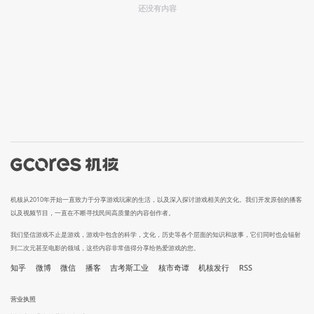
还没有内容
机核从2010年开始一直致力于分享游戏玩家的生活，以及深入探讨游戏相关的文化。我们开发原创的播客
以及视频节目，一直在不断寻找民间高质量的内容创作者。
我们坚信游戏不止是游戏，游戏中包含的科学，文化，历史等各个层面的知识和故事，它们同时也会辐射
到二次元甚至电影的领域，这些内容非常值得分享给热爱游戏的您。
知乎
微博
微信
播客
吉考斯工业
核市奇谭
机核发行
RSS
营业执照