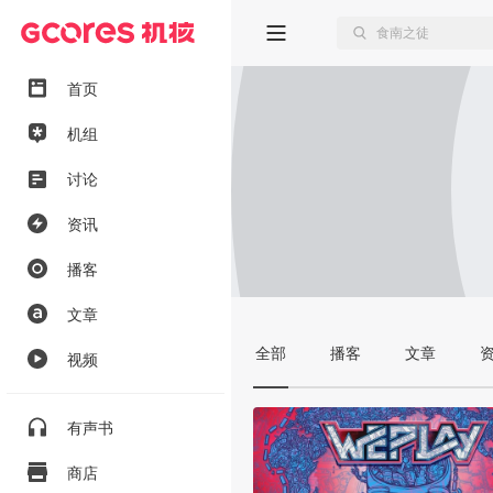
首页
机组
讨论
资讯
播客
文章
全部
播客
文章
视频
有声书
商店