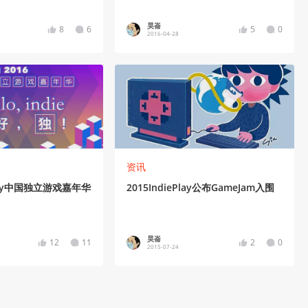
昊崙
8
6
5
0
2016-04-28
资讯
ePlay中国独立游戏嘉年华
2015IndiePlay公布GameJam入围
昊崙
12
11
2
0
2015-07-24