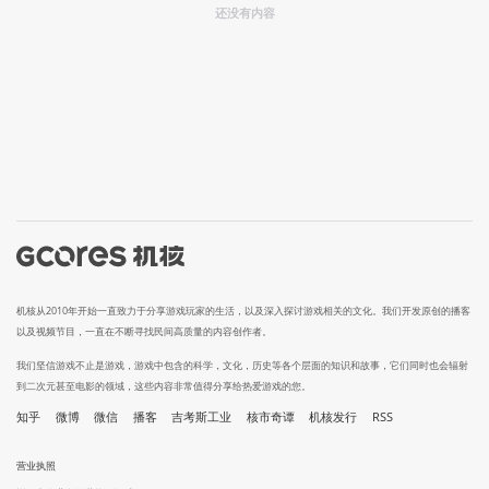
还没有内容
机核从2010年开始一直致力于分享游戏玩家的生活，以及深入探讨游戏相关的文化。我们开发原创的播客
以及视频节目，一直在不断寻找民间高质量的内容创作者。
我们坚信游戏不止是游戏，游戏中包含的科学，文化，历史等各个层面的知识和故事，它们同时也会辐射
到二次元甚至电影的领域，这些内容非常值得分享给热爱游戏的您。
知乎
微博
微信
播客
吉考斯工业
核市奇谭
机核发行
RSS
营业执照