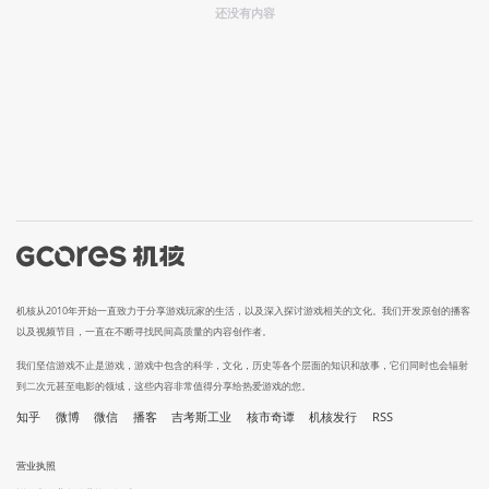
还没有内容
机核从2010年开始一直致力于分享游戏玩家的生活，以及深入探讨游戏相关的文化。我们开发原创的播客
以及视频节目，一直在不断寻找民间高质量的内容创作者。
我们坚信游戏不止是游戏，游戏中包含的科学，文化，历史等各个层面的知识和故事，它们同时也会辐射
到二次元甚至电影的领域，这些内容非常值得分享给热爱游戏的您。
知乎
微博
微信
播客
吉考斯工业
核市奇谭
机核发行
RSS
营业执照