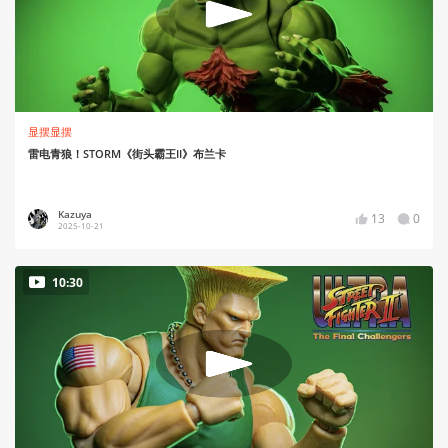
显摆显摆
雷电青狼！STORM《街头霸王II》布兰卡
Kazuya
13
0
2025-10-21
10:30