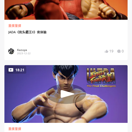
显摆显摆
JADA《街头霸王II》肯体验
Kazuya
19
0
2023-12-22
18:21
显摆显摆