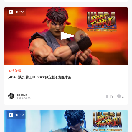
10:58
显摆显摆
JADA《街头霸王II》SDCC限定版杀意隆体验
Kazuya
19
2
2023-08-28
10:54