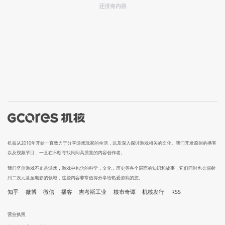
还没有内容
机核从2010年开始一直致力于分享游戏玩家的生活，以及深入探讨游戏相关的文化。我们开发原创的播客
以及视频节目，一直在不断寻找民间高质量的内容创作者。
我们坚信游戏不止是游戏，游戏中包含的科学，文化，历史等各个层面的知识和故事，它们同时也会辐射
到二次元甚至电影的领域，这些内容非常值得分享给热爱游戏的您。
知乎
微博
微信
播客
吉考斯工业
核市奇谭
机核发行
RSS
营业执照