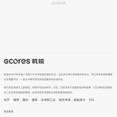
还没有内容
机核从2010年开始一直致力于分享游戏玩家的生活，以及深入探讨游戏相关的文化。我们开发原创的播客
以及视频节目，一直在不断寻找民间高质量的内容创作者。
我们坚信游戏不止是游戏，游戏中包含的科学，文化，历史等各个层面的知识和故事，它们同时也会辐射
到二次元甚至电影的领域，这些内容非常值得分享给热爱游戏的您。
知乎
微博
微信
播客
吉考斯工业
核市奇谭
机核发行
RSS
营业执照