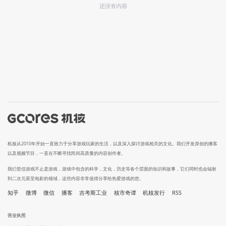
还没有内容
机核从2010年开始一直致力于分享游戏玩家的生活，以及深入探讨游戏相关的文化。我们开发原创的播客
以及视频节目，一直在不断寻找民间高质量的内容创作者。
我们坚信游戏不止是游戏，游戏中包含的科学，文化，历史等各个层面的知识和故事，它们同时也会辐射
到二次元甚至电影的领域，这些内容非常值得分享给热爱游戏的您。
知乎
微博
微信
播客
吉考斯工业
核市奇谭
机核发行
RSS
营业执照