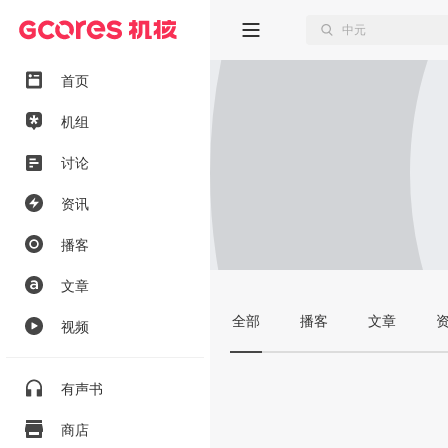
首页
机组
讨论
资讯
播客
文章
全部
播客
文章
视频
有声书
商店