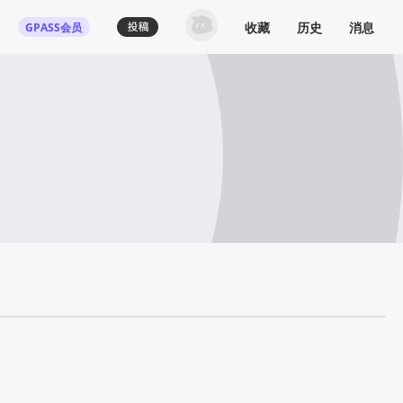
收藏
历史
消息
GPASS会员