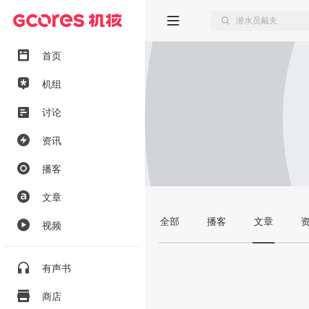
首页
机组
讨论
资讯
播客
文章
全部
播客
文章
视频
有声书
商店