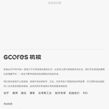
还没有内容
机核从2010年开始一直致力于分享游戏玩家的生活，以及深入探讨游戏相关的文化。我们开发原创的播客
以及视频节目，一直在不断寻找民间高质量的内容创作者。
我们坚信游戏不止是游戏，游戏中包含的科学，文化，历史等各个层面的知识和故事，它们同时也会辐射
到二次元甚至电影的领域，这些内容非常值得分享给热爱游戏的您。
知乎
微博
微信
播客
吉考斯工业
核市奇谭
机核发行
RSS
营业执照